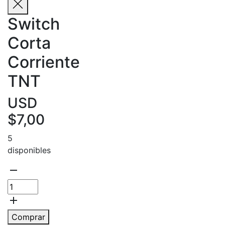
Switch
Corta
Corriente
TNT
USD
$
7,00
5
disponibles
remove
Cantidad
add
Comprar