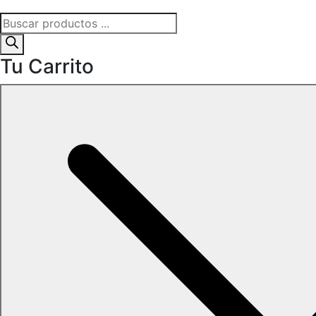
Búsqueda
de
productos
Tu Carrito