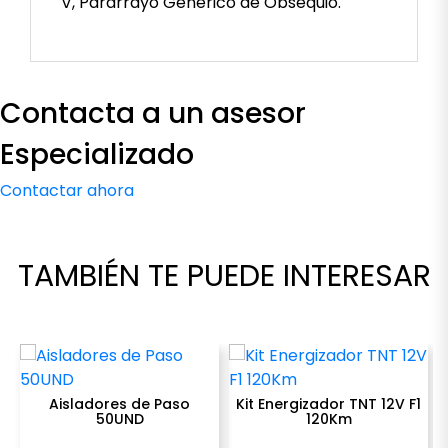
V, Pararrayo Genérico de Obsequio.
Contacta a un asesor
Aisladores de Paso
Kit Energizador TNT 12V F1
50UND
120Km
Especializado
USD $
5,00
USD $
335,00
100 disponibles
10 disponibles
Contactar ahora
remove
add
remove
add
Cantidad
Cantidad
TAMBIÉN TE PUEDE INTERESAR
COMPRAR
COMPRAR
Aisladores de Paso
Kit Energizador TNT 12V F1
50UND
120Km