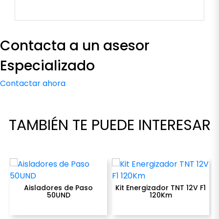
Contacta a un asesor
Aisladores de Paso
Kit Energizador TNT 12V F1
50UND
120Km
Especializado
USD $
5,00
USD $
335,00
100 disponibles
10 disponibles
Contactar ahora
remove
add
remove
add
Cantidad
Cantidad
TAMBIÉN TE PUEDE INTERESAR
COMPRAR
COMPRAR
Aisladores de Paso
Kit Energizador TNT 12V F1
50UND
120Km