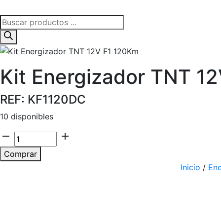
Búsqueda
de
productos
Kit Energizador TNT 1
REF: KF1120DC
10 disponibles
remove
add
Cantidad
Comprar
Inicio
/
Ene