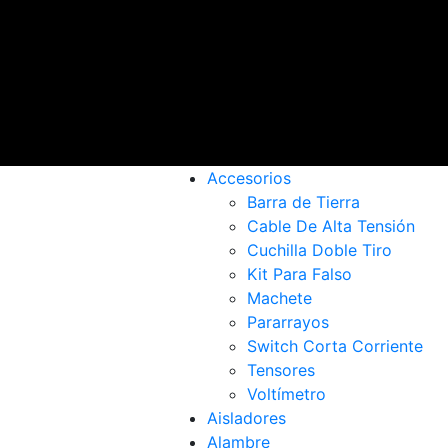
Accesorios
Barra de Tierra
Cable De Alta Tensión
Cuchilla Doble Tiro
Kit Para Falso
Machete
Pararrayos
Switch Corta Corriente
Tensores
Voltímetro
Aisladores
Alambre