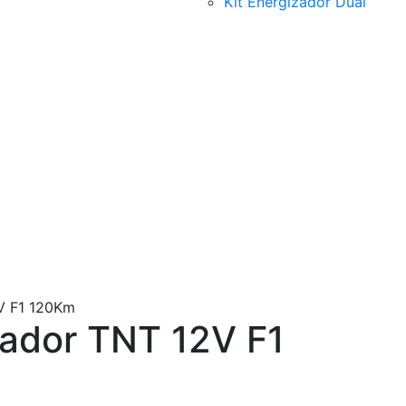
Kit Energizador Dual
V F1 120Km
zador TNT 12V F1