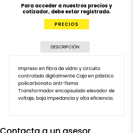
Para acceder a nuestros precios y
cotizador, debe estar registrado.
PRECIOS
DESCRIPCIÓN
Impreso en fibra de vidrio y circuito
controlado digitalmente Caja en plástico
policarbonato anti-flama
Transformador encapsulado elevador de
voltaje, baja impedancia y alta eficiencia.
Contacta a un asesor
Aisladores de Paso
Kit Energizador TNT 12V F1