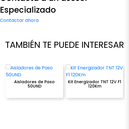
50UND
120Km
Especializado
USD $
5,00
USD $
335,00
100 disponibles
10 disponibles
Contactar ahora
remove
add
remove
add
Cantidad
Cantidad
TAMBIÉN TE PUEDE INTERESAR
COMPRAR
COMPRAR
Aisladores de Paso
Kit Energizador TNT 12V F1
50UND
120Km