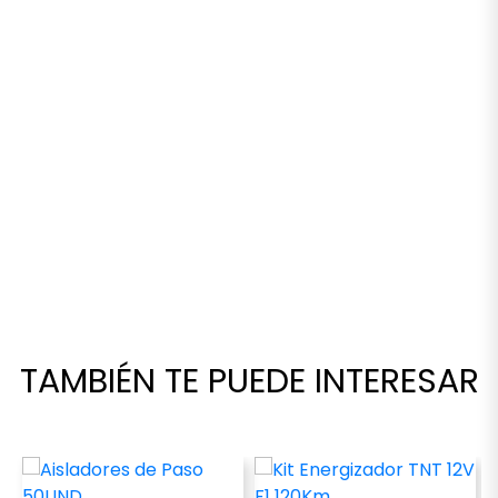
Aisladores de Paso
Kit Energizador TNT 12V F1
50UND
120Km
USD $
5,00
USD $
335,00
100 disponibles
10 disponibles
remove
add
remove
add
TAMBIÉN TE PUEDE INTERESAR
COMPRAR
COMPRAR