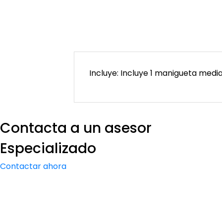
Incluye: Incluye 1 manigueta mediana
Contacta a un asesor
Aisladores de Paso 50UND
Kit Energ
Especializado
120Km
USD $
5,00
USD $
Contactar ahora
100 disponibles
10 disponib
remove
add
Cantidad
remove
Cantidad