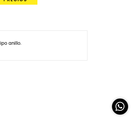
ipo anillo.
nte TNT
Kit Energizador TNT 12V F1
200Km
USD $
400,00
1 disponibles
COMPRAR