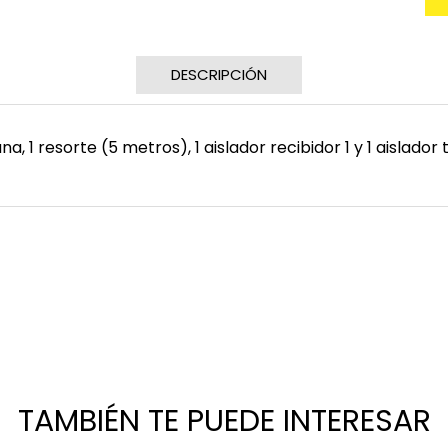
DESCRIPCIÓN
, 1 resorte (5 metros), 1 aislador recibidor 1 y 1 aislador t
izador TNT 12V F1
Switch Corta Corrie
USD $
7,00
335,00
5 disponibles
les
remove
add
TAMBIÉN TE PUEDE INTERESAR
Cantidad
add